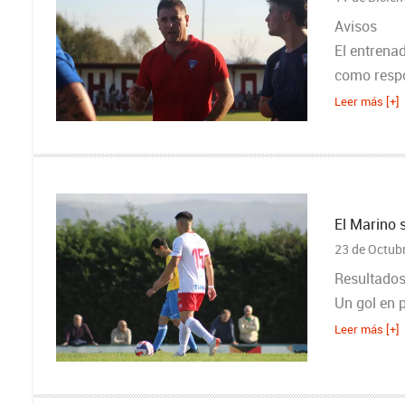
Avisos
El entrena
como respo
Leer más [+]
El Marino s
23 de Octub
Resultados
Un gol en p
Leer más [+]