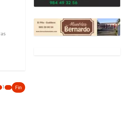
ras
1
Fin