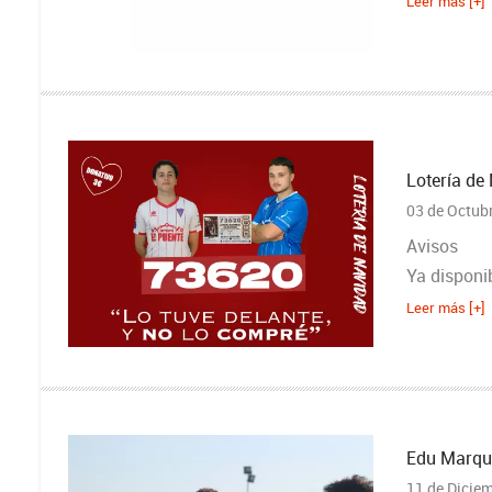
Leer más [+]
Lotería de
03 de Octub
Avisos
Ya disponi
Leer más [+]
Edu Marquí
11 de Dicie