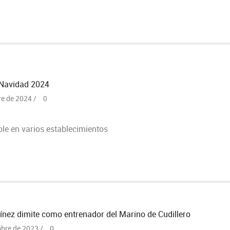
 Navidad 2024
re de 2024 /
0
ble en varios establecimientos
nez dimite como entrenador del Marino de Cudillero
mbre de 2023 /
0