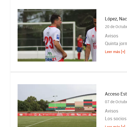
López, Nac
20 de Octub
Avisos
Quinta jor
Leer más [+]
Acceso Est
07 de Octub
Avisos
Los socios 
Leer más [+]