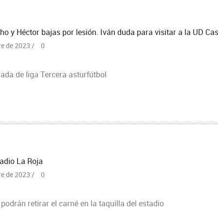
ho y Héctor bajas por lesión. Iván duda para visitar a la UD Ca
re de 2023 /
0
nada de liga Tercera asturfútbol
adio La Roja
re de 2023 /
0
podrán retirar el carné en la taquilla del estadio