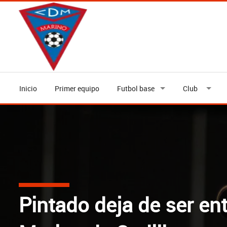
Inicio
Primer equipo
Futbol base
Club
JOSE PAZ, NUEVO EN
Pintado deja de ser en
COMUNICADO OFICIAL -
MARINO