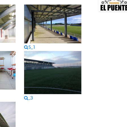
5_1
_3